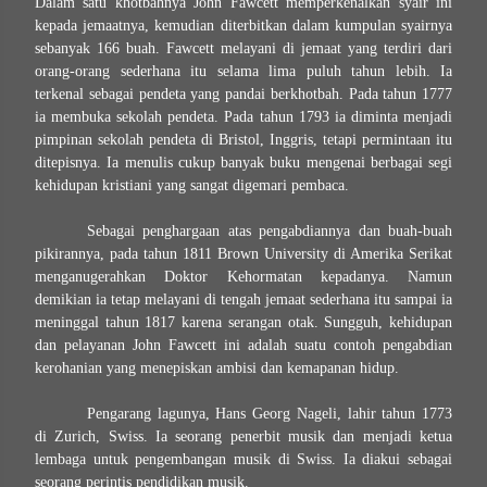
Dalam satu khotbahnya John Fawcett memperkenalkan syair ini
kepada jemaatnya, kemudian diterbitkan dalam kumpulan syairnya
sebanyak 166 buah. Fawcett melayani di jemaat yang terdiri dari
orang-orang sederhana itu selama lima puluh tahun lebih. Ia
terkenal sebagai pendeta yang pandai berkhotbah. Pada tahun 1777
ia membuka sekolah pendeta. Pada tahun 1793 ia diminta menjadi
pimpinan sekolah pendeta di Bristol, Inggris, tetapi permintaan itu
ditepisnya. Ia menulis cukup banyak buku mengenai berbagai segi
kehidupan kristiani yang sangat digemari pembaca.
Sebagai penghargaan atas pengabdiannya dan buah-buah
pikirannya, pada tahun 1811 Brown University di Amerika Serikat
menganugerahkan Doktor Kehormatan kepadanya. Namun
demikian ia tetap melayani di tengah jemaat sederhana itu sampai ia
meninggal tahun 1817 karena serangan otak. Sungguh, kehidupan
dan pelayanan John Fawcett ini adalah suatu contoh pengabdian
kerohanian yang menepiskan ambisi dan kemapanan hidup.
Pengarang lagunya, Hans Georg Nageli, lahir tahun 1773
di Zurich, Swiss. Ia seorang penerbit musik dan menjadi ketua
lembaga untuk pengembangan musik di Swiss. Ia diakui sebagai
seorang perintis pendidikan musik.