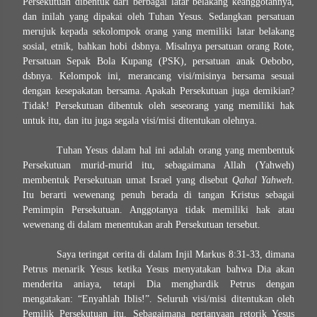
Persekutuan dibentuk dari berbagai latar belakang keanggotannya,
dan inilah yang dipakai oleh Tuhan Yesus. Sedangkan persatuan
merujuk kepada sekolompok orang yang memiliki latar belakang
sosial, etnik, bahkan hobi dsbnya. Misalnya persatuan orang Rote,
Persatuan Sepak Bola Kupang (PSK), persatuan anak Oebobo,
dsbnya. Kelompok ini, merancang visi/misinya bersama sesuai
dengan kesepakatan bersama. Apakah Persekutuan juga demikian?
Tidak! Persekutuan dibentuk oleh seseorang yang memiliki hak
untuk itu, dan itu juga segala visi/misi ditentukan olehnya.
Tuhan Yesus dalam hal ini adalah orang yang membentuk
Persekutuan murid-murid itu, sebagaimana Allah (Yahweh)
membentuk Persekutuan umat Israel yang disebut
Qahal Yahweh
.
Itu berarti wewenang penuh berada di tangan Kristus sebagai
Pemimpin Persekutuan. Anggotanya tidak memiliki hak atau
wewenang di dalam menentukan arah Persekutuan tersebut.
Saya teringat cerita di dalam Injil Markus 8:31-33, dimana
Petrus menarik Yesus ketika Yesus menyatakan bahwa Dia akan
menderita aniaya, tetapi Dia menghardik Petrus dengan
mengatakan: “Enyahlah Iblis!”. Seluruh visi/misi ditentukan oleh
Pemilik Persekutuan itu. Sebagaimana pertanyaan retorik Yesus